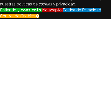
nuestras políticas de
cookies
y privacidad.
Entiendo y
consiento
No acepto
Poltica de Privacidad
Control de
Cookies
Control de
Cookies
Seguimiento
Registraremos y analizaremos los
de visitantes
datos del visitante con fines
estadsticos y de calidad.
Habilitado
Deshabilitado
Cookie
de
Habilitado
idioma
Crear no está permitido.
Todas las
Habilitado
cookies