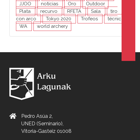
JJOO
noticias
Oro
Outdoor
Plata
recurvo
RFETA
Sala
tiro
con arco
Tokyo 2020
Trofeos
técnica
WA
world archery
Pedro Asúa 2,
UNED (Seminario),
Vitoria-Gasteiz 01008