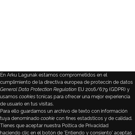
En Arku Lagunak estamos comprometidos en el
cumplimiento de la directiva europea de proteccin de datos
General Data Protection Regulation
EU 2016/679 (GDPR)
y
usamos
cookies
tcnicas para ofrecer una mejor experiencia
de usuario en tus visitas.
Para ello guardamos un archivo de texto con información
tuya denominado
cookie
con fines estadsticos y de calidad.
Tienes que aceptar nuestra Poltica de Privacidad
haciendo clic en el botón de 'Entiendo y consiento' aceptas