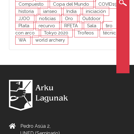
Compuesto
Copa del Mundo
COVID19
historia
ianseo
India
iniciación
JJOO
noticias
Oro
Outdoor
Plata
recurvo
RFETA
Sala
tiro
con arco
Tokyo 2020
Trofeos
técnica
WA
world archery
Pedro Asúa 2,
UNED (Seminario),