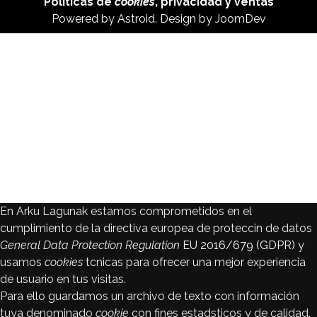
Políticas de
cookies
,
privacidad
y
ventas
Powered by
Astroid
. Design by
JoomDev
En Arku Lagunak estamos comprometidos en el
cumplimiento de la directiva europea de proteccin de datos
General Data Protection Regulation
EU 2016/679 (GDPR)
y
usamos
cookies
tcnicas para ofrecer una mejor experiencia
de usuario en tus visitas.
Para ello guardamos un archivo de texto con información
tuya denominado
cookie
con fines estadsticos y de calidad.