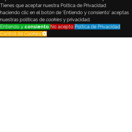
Tienes que aceptar nuestra Poltica de Privacidad
haciendo clic en el botón de 'Entiendo y consiento' aceptas
nuestras políticas de
cookies
y privacidad.
Entiendo y
consiento
No acepto
Poltica de Privacidad
Control de
Cookies
Control de
Cookies
Seguimiento
Registraremos y analizaremos los
de visitantes
datos del visitante con fines
estadsticos y de calidad.
Habilitado
Deshabilitado
Cookie
de
Habilitado
idioma
Crear no está permitido.