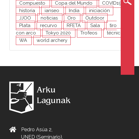
Compuesto
Copa del Mundo
COVID19
historia
ianseo
India
iniciación
JJOO
noticias
Oro
Outdoor
Plata
recurvo
RFETA
Sala
tiro
con arco
Tokyo 2020
Trofeos
técnica
WA
world archery
Pedro Asúa 2,
UNED (Seminario),