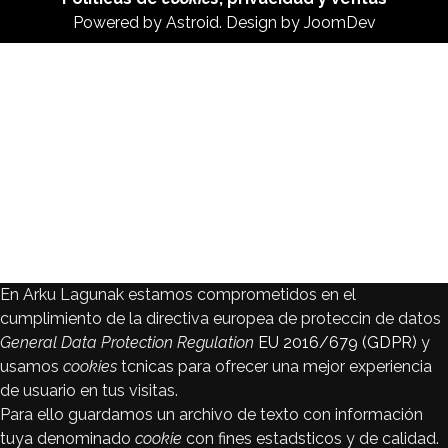
Powered by
Astroid
. Design by
JoomDev
En Arku Lagunak estamos comprometidos en el
cumplimiento de la directiva europea de proteccin de datos
General Data Protection Regulation
EU 2016/679 (GDPR)
y
usamos
cookies
tcnicas para ofrecer una mejor experiencia
de usuario en tus visitas.
Para ello guardamos un archivo de texto con información
tuya denominado
cookie
con fines estadsticos y de calidad.