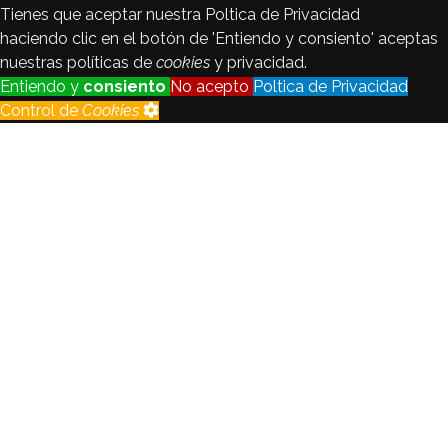
Tienes que aceptar nuestra Poltica de Privacidad
haciendo clic en el botón de 'Entiendo y consiento' aceptas
nuestras políticas de
cookies
y privacidad.
Entiendo y
consiento
No acepto
Poltica de Privacidad
Control de
Cookies
Control de
Cookies
Seguimiento
Registraremos y analizaremos los
de visitantes
datos del visitante con fines
estadsticos y de calidad.
Habilitado
Deshabilitado
Cookie
de
Habilitado
idioma
Crear no está permitido.