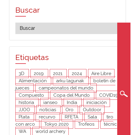
Buscar
Etiquetas
3D
2019
2021
2024
Aire Libre
Alimentación
arku lagunak
boletín de
jueces
campeonatos del mundo
Compuesto
Copa del Mundo
COVID19
historia
ianseo
India
iniciación
JJOO
noticias
Oro
Outdoor
Plata
recurvo
RFETA
Sala
tiro
con arco
Tokyo 2020
Trofeos
técnica
WA
world archery