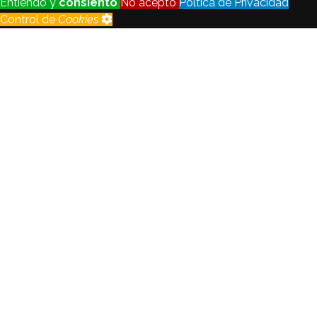
Entiendo y
consiento
No acepto
Poltica de Privacidad
Control de
Cookies
Control de
Cookies
Seguimiento
Registraremos y analizaremos los
de visitantes
datos del visitante con fines
estadsticos y de calidad.
Habilitado
Deshabilitado
Cookie
de
Habilitado
idioma
Crear no está permitido.
Todas las
Habilitado
cookies
Crear no está permitido.