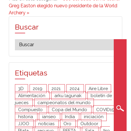
Greg Easton elegido nuevo presidente de la World
Archery »
Buscar
Etiquetas
3D
2019
2021
2024
Aire Libre
Alimentación
arku lagunak
boletín de
jueces
campeonatos del mundo
Compuesto
Copa del Mundo
COVID19
historia
ianseo
India
iniciación
JJOO
noticias
Oro
Outdoor
Plata
recurvo
RFETA
Sala
tiro