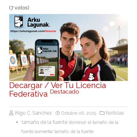
(7 votos)
Decargar / Ver Tu Licencia
Destacado
Federativa
Iñigo C. Sánchez
Noticias
Octubre 06, 2025
tamaño de la fuente
disminuir el tamaño de la
fuente
aumentar tamaño de la fuente