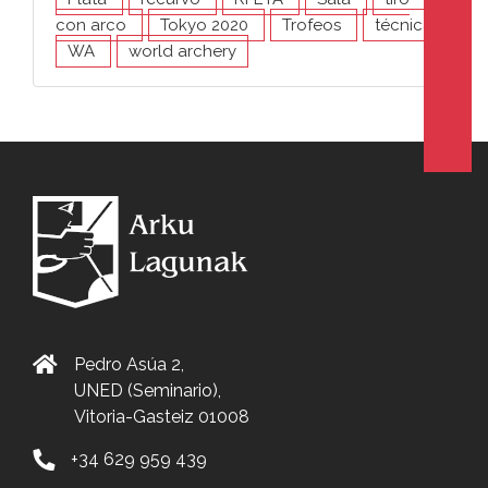
con arco
Tokyo 2020
Trofeos
técnica
WA
world archery
Pedro Asúa 2,
UNED (Seminario),
Vitoria-Gasteiz 01008
+34 629 959 439