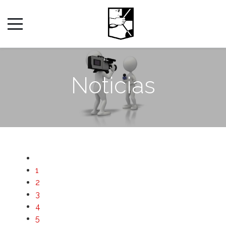
Noticias
1
2
3
4
5