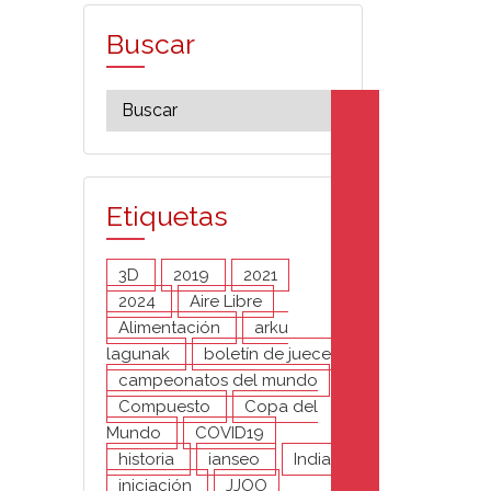
Buscar
Etiquetas
3D
2019
2021
2024
Aire Libre
Alimentación
arku
lagunak
boletín de jueces
campeonatos del mundo
Compuesto
Copa del
Mundo
COVID19
historia
ianseo
India
iniciación
JJOO