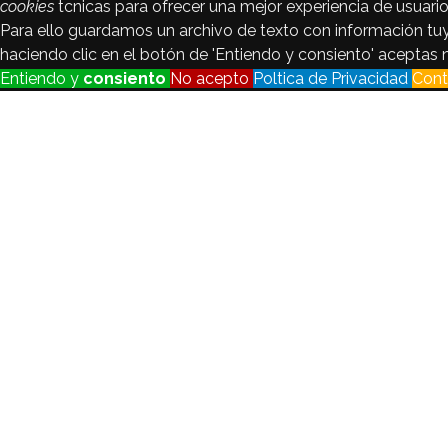
cookies
tcnicas para ofrecer una mejor experiencia de usuario 
Para ello guardamos un archivo de texto con información 
haciendo clic en el botón de 'Entiendo y consiento' aceptas 
Entiendo y
consiento
No acepto
Poltica de Privacidad
Cont
Control de
Cookies
Seguimiento de visitantes
Registraremos y anali
Cookie
de idioma
Habilitado
Crear n
Todas las
cookies
Habilitado
Crear n