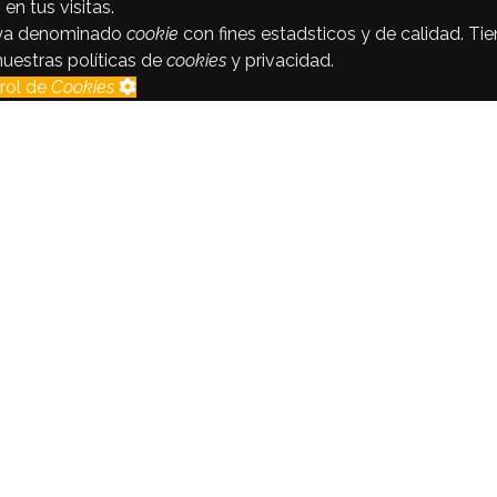
en tus visitas.
tuya denominado
cookie
con fines estadsticos y de calidad. Ti
nuestras políticas de
cookies
y privacidad.
rol de
Cookies
zaremos los datos del visitante con fines estadsticos y de ca
o está permitido.
o está permitido.