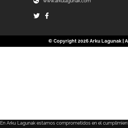
www.arkulagunak.com
© Copyright 2026
Arku Lagunak
|
A
En Arku Lagunak estamos comprometidos en el cumplimiento