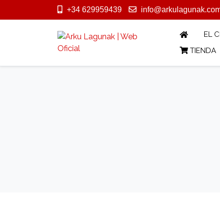
+34 629959439
info@arkulagunak.co
EL 
TIENDA