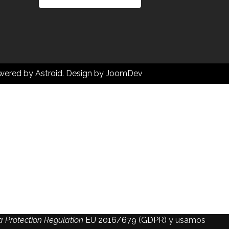
wered by
Astroid
. Design by
JoomDev
 Protection Regulation
EU 2016/679 (GDPR)
y usamos