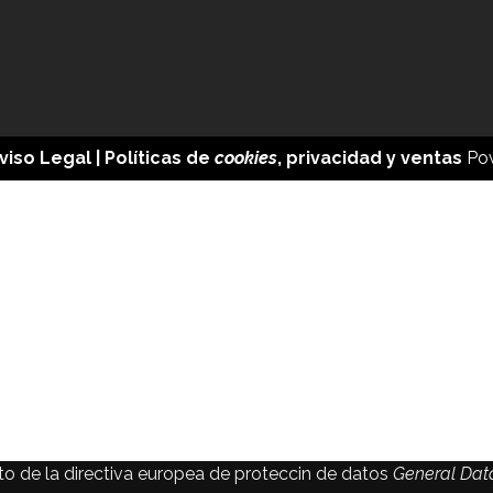
viso Legal
| Políticas de
cookies
,
privacidad
y
ventas
Po
 de la directiva europea de proteccin de datos
General Data