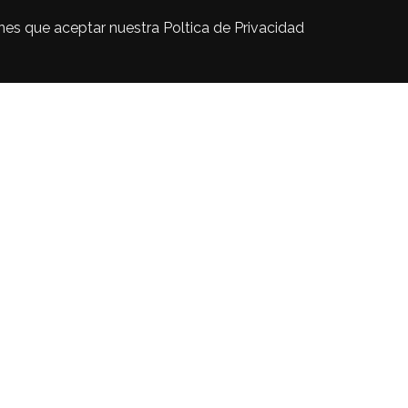
enes que aceptar nuestra Poltica de Privacidad
lidad.
Habilitado
Deshabilitado
Cancelar
Guardar y cerrar