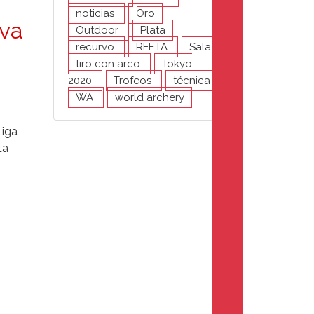
noticias
Oro
ava
Outdoor
Plata
recurvo
RFETA
Sala
tiro con arco
Tokyo
2020
Trofeos
técnica
WA
world archery
Liga
ta