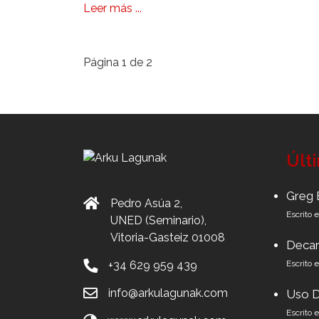
Leer más ...
Página 1 de 2
Últ
Greg 
Pedro Asúa 2,
Escrito 
UNED (Seminario),
Vitoria-Gasteiz 01008
Decar
+34 629 959 439
Escrito 
info@arkulagunak.com
Uso D
Escrito 