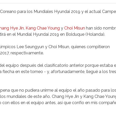
 Coreano para los Mundiales Hyundai 2019 y
el actual Campe
hang Hye Jin
,
Kang Chae Young
y
Choi Misun
han sido nomb
rá en el Mundial Hyundai 2019 en Bolduque (Holanda).
 olímpicos Lee Seungyun y Choi Misun, quienes compitieron
 2017, respectivamente.
l equipo después del clasificatorio anterior porque estaba e
 flecha en este torneo - y, afortunadamente, llegué a los tre
 pena que no pudiera unirme al equipo el año pasado para lo
ra los mundiales de este año. Chang Hye Jin y Kang Chae Youn
 con ellos en el equipo antes, así que confío en mis compañ