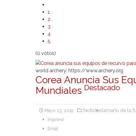
1
2
3
4
5
(0 votos)
world archery: https://www.archery.org
Corea Anuncia Sus Eq
Destacado
Mundiales
Noticias
tamaño de la f
Mayo 03, 2019
Imprimir
Email