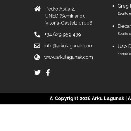
Greg 
Pedro Asúa 2,
Escrito 
UNED (Seminario),
Vitoria-Gasteiz 01008
Decar
+34 629 959 439
Escrito 
info@arkulagunak.com
Uso D
Escrito 
www.arkulagunak.com
© Copyright 2026
Arku Lagunak
|
A