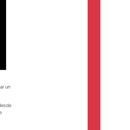
ar un
desde
e