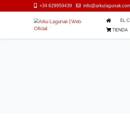
+34 629959439
info@arkulagunak.co
EL 
TIENDA