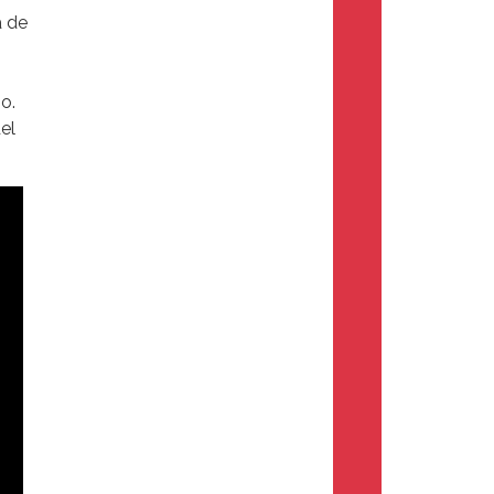
a de
o.
el