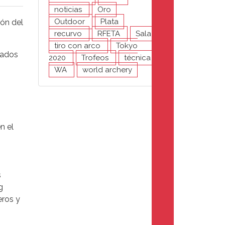
noticias
Oro
Outdoor
Plata
ón del
recurvo
RFETA
Sala
tiro con arco
Tokyo
rados
2020
Trofeos
técnica
WA
world archery
n el
s
s
g
eros y