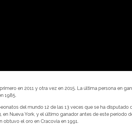
primero en 2011 y otra vez en 2015. La última persona en gan
en 1985.
eonatos del mundo 12 de las 13 veces que se ha disputado 
003, en Nueva York, y el último ganador antes de este período d
n obtuvo el oro en Cracovia en 1991.