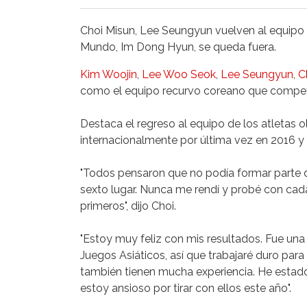
Choi Misun, Lee Seungyun vuelven al equipo
Mundo, Im Dong Hyun, se queda fuera.
Kim Woojin
,
Lee Woo Seok
,
Lee Seungyun
,
C
como el equipo recurvo coreano que competi
Destaca el regreso al equipo de los atletas
internacionalmente por última vez en 2016 y
"Todos pensaron que no podía formar parte de
sexto lugar. Nunca me rendí y probé con cada
primeros", dijo Choi.
"Estoy muy feliz con mis resultados. Fue una
Juegos Asiáticos, así que trabajaré duro pa
también tienen mucha experiencia. He estado
estoy ansioso por tirar con ellos este año".