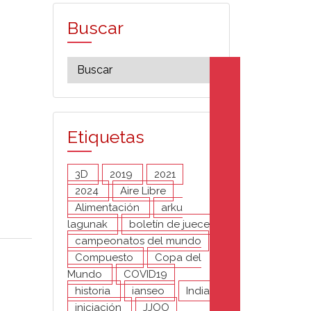
Buscar
Etiquetas
3D
2019
2021
2024
Aire Libre
Alimentación
arku
lagunak
boletín de jueces
campeonatos del mundo
Compuesto
Copa del
Mundo
COVID19
historia
ianseo
India
iniciación
JJOO