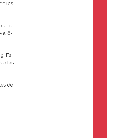
de los
rquera
va, 6-
9. Es
s a las
les de