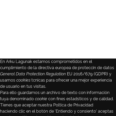
En Arku Lagunak estamos comprometidos en el
cumplimiento de la directiva europea de proteccin de datos
General Data Protection Regulation
EU 2016/679 (GDPR)
y
usamos
cookies
tcnicas para ofrecer una mejor experiencia
de usuario en tus visitas.
Para ello guardamos un archivo de texto con información
tuya denominado
cookie
con fines estadsticos y de calidad.
Tienes que aceptar nuestra Poltica de Privacidad
haciendo clic en el botón de 'Entiendo y consiento' aceptas