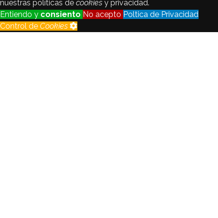
nuestras políticas de
cookies
y privacidad.
Entiendo y
consiento
No acepto
Poltica de Privacidad
Control de
Cookies
Control de
Cookies
Seguimiento
Registraremos y analizaremos los
de visitantes
datos del visitante con fines
estadsticos y de calidad.
Habilitado
Deshabilitado
Cookie
de
Habilitado
idioma
Crear no está permitido.
Todas las
Habilitado
cookies
Crear no está permitido.