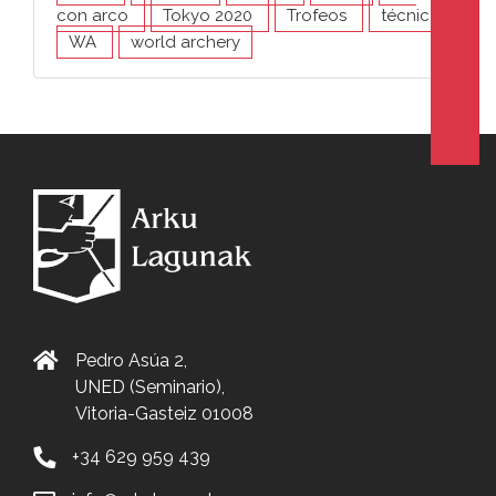
con arco
Tokyo 2020
Trofeos
técnica
WA
world archery
Pedro Asúa 2,
UNED (Seminario),
Vitoria-Gasteiz 01008
+34 629 959 439